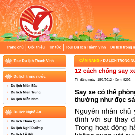
Trang chủ
Giới thiệu
Tin tức
Tour Du lịch Thành Vinh
Du lịch trong
CẨM NANG
Tour Du lịch Thành Vinh
> DU LỊCH TRONG N
12 cách chống say x
Du lịch trong nước
Tin đăng ngày: 18/1/2012 - Xem: 9202
Du lịch Miền Bắc
Say xe có thể phòn
Du lịch Miền Trung
thường như đọc sác
Du lịch Miền Nam
Nguyên nhân chủ y
Du lịch Nghệ An
đình với sự thay đ
Du lịch Tham Quan
Trong hoạt động hằ
Du lịch Nghỉ Dưỡng
Du lịch Lễ Hội