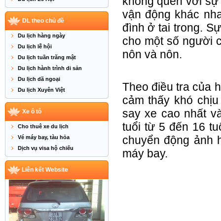
không quen với sự 
vận động khác nha
DL theo chủ đề
đình ở tai trong. 
Du lịch hàng ngày
cho một số người c
Du lịch lễ hội
nôn và nôn.
Du lịch tuần trăng mật
Du lịch hành trình di sản
Du lịch dã ngoại
Theo điều tra của h
Du lịch Xuyên Việt
cảm thấy khó chịu
say xe cao nhất v
Xe ô tô
tuổi từ 5 đến 16 t
Cho thuê xe du lịch
chuyển động ảnh h
Vé máy bay, tàu hỏa
Dịch vụ visa hộ chiếu
máy bay.
Liên kết Website